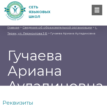
СЕТЬ
ЯЗЫКОВЫХ
ШКОЛ
Главная
>
Сведения об образовательной организации
>
г.
Терек, ул. Лермонтова 3 Б
>
Гучаева Ариана Ауладиновна
Гучаева
Ариана
Ауладиновна
Реквизиты