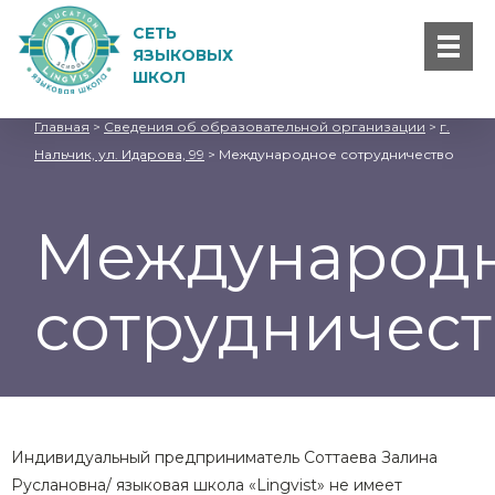
СЕТЬ
ЯЗЫКОВЫХ
ШКОЛ
Главная
>
Сведения об образовательной организации
>
г.
Нальчик, ул. Идарова, 99
>
Международное сотрудничество
Международ
сотрудничест
Индивидуальный предприниматель Соттаева Залина
Руслановна/ языковая школа «Lingvist» не имеет