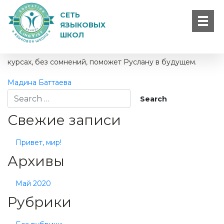
Мама Руслана Иванова
СЕТЬ
Для Руслана преподаватели «Лингвиста» – всегда на
ЯЗЫКОВЫХ
ШКОЛ
первом месте. А мне нравится доброжелательная
обстановка и отношение к детям. Обучение на этих
курсах, без сомнений, поможет Руслану в будущем.
Мадина Баттаева
Свежие записи
Привет, мир!
Архивы
Май 2020
Рубрики