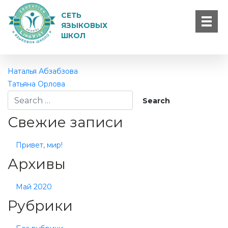
Дарья Титова
СЕТЬ
Спасибо вам за знания и за то, что мой сын с
ЯЗЫКОВЫХ
ШКОЛ
удовольствием ездит к вам – это заслуга грамотного
подхода к вашей работе! Признательны вам очень!
Наталья Абзабзова
Татьяна Орлова
Свежие записи
Привет, мир!
Архивы
Май 2020
Рубрики